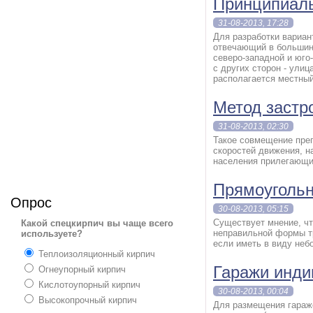
Принципиаль
31-08-2013, 17:28
Для разработки вариан
отвечающий в большин
северо-западной и юго
с других сторон - ули
располагается местный
Метод застр
31-08-2013, 02:30
Такое совмещение пре
скоростей движения, н
населения прилегающи
Прямоугольн
Опрос
30-08-2013, 05:15
Существует мнение, чт
Какой спецкирпич вы чаще всего
неправильной формы т
используете?
если иметь в виду неб
Теплоизоляционный кирпич
Гаражи инд
Огнеупорный кирпич
Кислотоупорный кирпич
30-08-2013, 00:04
Высокопрочный кирпич
Для размещения гараж