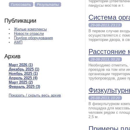
территории (ответвлени
Голосовать
Результаты
пандусы мостов и т.
Система орг
Публикации
29-08-2013, 23:13
Жилые комплексы
В первом случае входы
Новости отрасли
осуществляется с пом
Подбор оборудования
территории двора, в с
АМП
Расстояние 
Архив
28-08-2013, 00:28
Март 2026 (1)
Необходимо отметить, 
Декабрь 2025 (1)
проездов на том или и
Ноябрь 2025 (1)
организации территори
Апрель 2025 (4)
трубопроводов, даже п
Март 2025 (2)
Февраль 2025 (3)
Физкультурн
Показать / скрыть весь архив
26-08-2013, 10:20
В физкультурном комп
площадка для массовых
человек рядом с площа
2,5 м.
Примеры пл