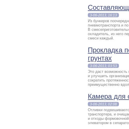
Составляющ
3-06-2013, 16:13
Из бункеров поочередн
пневмотранспорта и по
В смесеприготовительн
охладитель, из него п
смеси каждый.
Прокладка п
грунтах
3-06-2013, 03:53
Это даст возможность 
и улучшить организаци
сократить протяженнос
преимущественно вдоль
Камера для 
3-06-2013, 02:08
Отливки подвешиваютс
транспортера, и очища
и отходы формовочной 
элеватором в сепарато