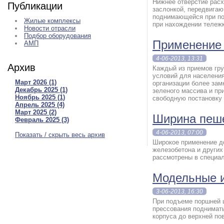
Нижнее отверстие рас
Публикации
заслонкой, передвига
поднимающейся при по
Жилые комплексы
при нахождении тележк
Новости отрасли
Подбор оборудования
Применение
АМП
4-06-2013, 13:31
Архив
Каждый из приемов гр
условий для населения
Март 2026 (1)
организации более зам
Декабрь 2025 (1)
зеленого массива и пр
Ноябрь 2025 (1)
свободную постановку
Апрель 2025 (4)
Март 2025 (2)
Ширина пеш
Февраль 2025 (3)
4-06-2013, 07:00
Показать / скрыть весь архив
Широкое применение д
железобетона и други
рассмотрены в специал
Модельные и
3-06-2013, 16:30
При подъеме поршней 
прессования подниматьс
корпуса до верхней по