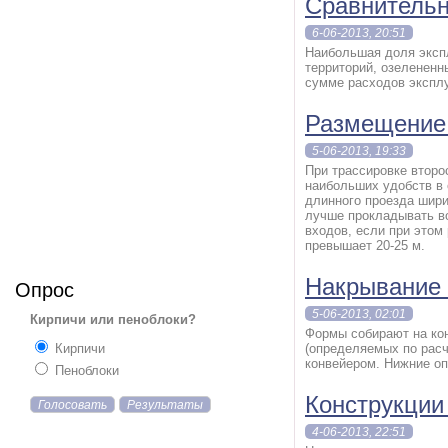
Сравнительн
6-06-2013, 20:51
Наибольшая доля эксп
территорий, озелененн
сумме расходов эксплу
Размещение 
5-06-2013, 19:33
При трассировке второ
наибольших удобств в 
длинного проезда шири
лучше прокладывать во
входов, если при этом
превышает 20-25 м.
Накрывание 
Опрос
5-06-2013, 02:01
Кирпичи или пеноблоки?
Формы собирают на ко
Кирпичи
(определяемых по рас
конвейером. Нижние оп
Пеноблоки
Конструкции
Голосовать
Результаты
4-06-2013, 22:51