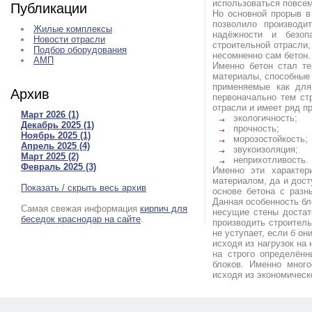
использоваться повсем
Публикации
Но основной прорыв в
позволило производи
Жилые комплексы
надёжности и безоп
Новости отрасли
строительной отрасли,
Подбор оборудования
несомненно сам бетон.
АМП
Именно бетон стал те
материалы, способные
применяемые как для
Архив
первоначально тем ст
отрасли и имеет ряд п
Март 2026 (1)
экологичность;
Декабрь 2025 (1)
прочность;
Ноябрь 2025 (1)
морозостойкость;
Апрель 2025 (4)
звукоизоляция;
Март 2025 (2)
неприхотливость.
Февраль 2025 (3)
Именно эти характер
материалом, да и дост
Показать / скрыть весь архив
основе бетона с разн
Данная особенность бл
Самая свежая информация
кирпич для
несущие стены достат
беседок краснодар на сайте
.
производить строитель
не уступает, если б о
исходя из нагрузок на
на строго определённ
блоков. Именно много
исходя из экономическ